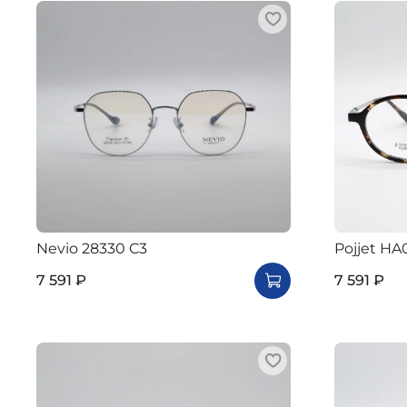
Nevio 28330 C3
Pojjet HA
7 591 ₽
7 591 ₽