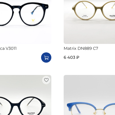
ica V3011
Matrix DN889 C7
6 403 ₽