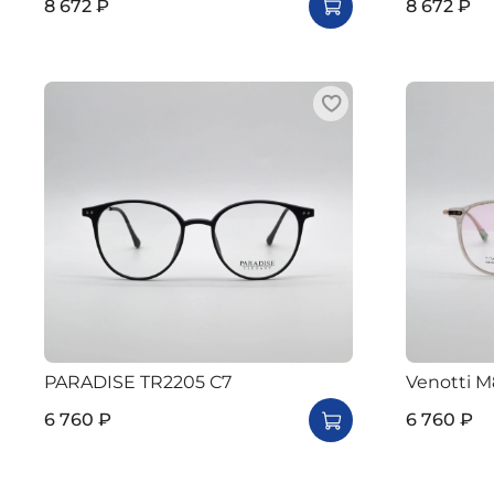
8 672 ₽
8 672 ₽
PARADISE TR2205 C7
Venotti M
6 760 ₽
6 760 ₽