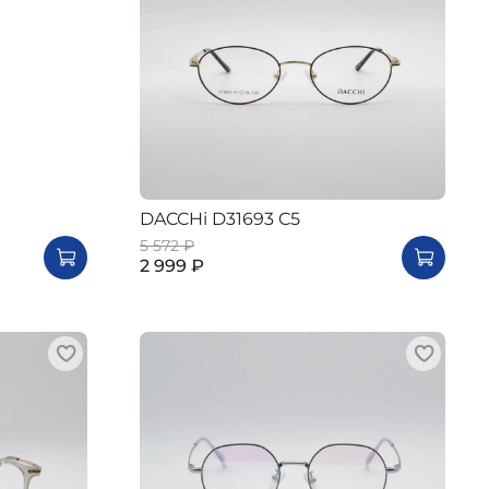
DACCHi D31693 C5
5 572 ₽
2 999 ₽