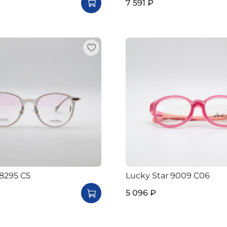
7 591 ₽
8295 C5
Lucky Star 9009 C06
5 096 ₽