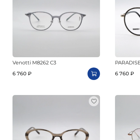
Venotti M8262 C3
PARADISE
6 760 ₽
6 760 ₽