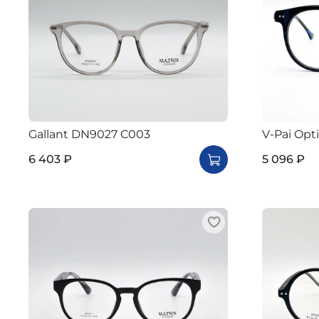
Gallant DN9027 C003
V-Pai Opt
6 403 ₽
5 096 ₽