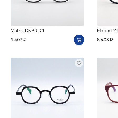
Matrix DN801 C1
Matrix D
6 403 ₽
6 403 ₽