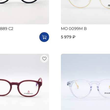
N889 C2
MO 0099M B
5 979 ₽