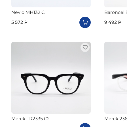
Nevio MH132 C
Baroncell
5 572 ₽
9 492 ₽
Merck TR2335 C2
Merck 236