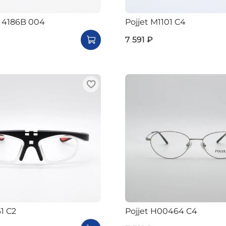
i 4186B 004
Pojjet M1101 C4
7 591 ₽
1 C2
Pojjet H00464 C4