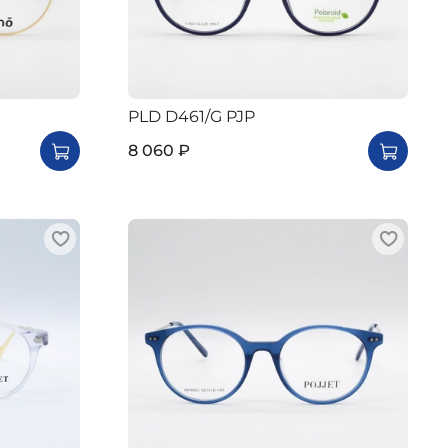
PLD D461/G PJP
8 060 ₽