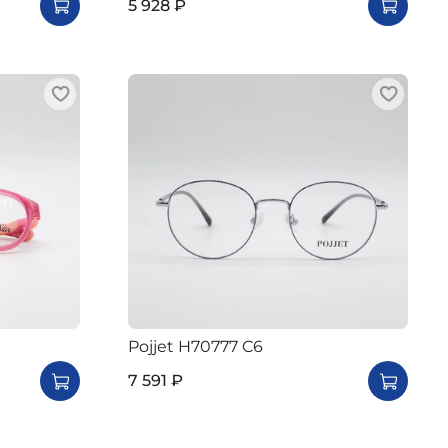
5 928 ₽
Pojjet H70777 C6
7 591 ₽