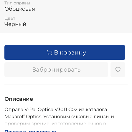
Тип оправы
Ободковая
Цвет
Черный
В корзину
Забронировать
Описание
Оправа V-Pai Optica V3011 C02 из каталога
Makaroff Optics. Установим очковые линзы и
проверим зрение, изготовление очков в
собственной мастерской, обычно 2–5 дней,
Показать полностью