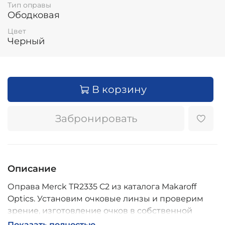
Тип оправы
Ободковая
Цвет
Черный
В корзину
Забронировать
Описание
Оправа Merck TR2335 C2 из каталога Makaroff
Optics. Установим очковые линзы и проверим
зрение, изготовление очков в собственной
мастерской, обычно 2–5 дней, индивидуальные
Показать полностью