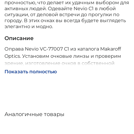
прочностью, что делает их удачным выбором для
активных людей. Одевайте Nevio C1 в любой
ситуации, от деловой встречи до прогулки по
городу. В этих очках вы всегда будете выглядеть
элегантно и модно.
Описание
Оправа Nevio VC-77007 C1 из каталога Makaroff
Optics. Установим очковые линзы и проверим
зрение, изготовление очков в собственной
мастерской, обычно 2–5 дней, индивидуальные
Показать полностью
линзы – до 30 дней. Возможна доставка по
России.
Аналогичные товары