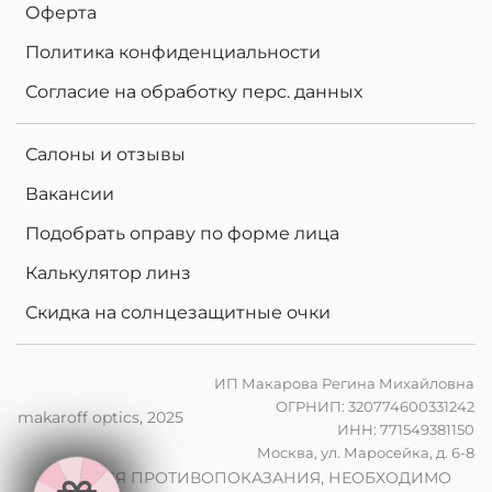
Оферта
Политика конфиденциальности
Согласие на обработку перс. данных
Салоны и отзывы
Вакансии
Подобрать оправу по форме лица
Калькулятор линз
Скидка на солнцезащитные очки
ИП Макарова Регина Михайловна
ОГРНИП: 320774600331242
makaroff optics, 2025
ИНН: 771549381150
Москва, ул. Маросейка, д. 6-8
2
0
%
н
а
к
о
м
п
ь
ю
т
е
р
ы
л
и
н
з
ы
п
р
и
з
а
к
а
з
е
о
ч
к
о
ИМЕЮТСЯ ПРОТИВОПОКАЗАНИЯ, НЕОБХОДИМО