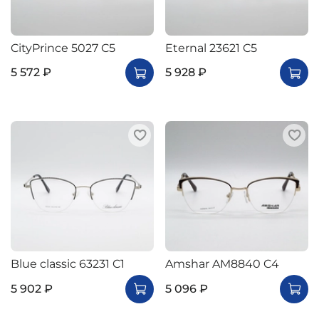
CityPrince 5027 C5
Eternal 23621 C5
5 572 ₽
5 928 ₽
Blue classic 63231 C1
Amshar AM8840 C4
5 902 ₽
5 096 ₽