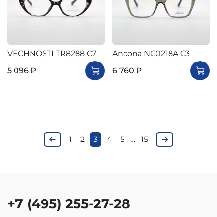
VECHNOSTI TR8288 C7
Ancona NC0218A C3
5 096 ₽
6 760 ₽
1
2
3
4
5
…
15
+7 (495) 255-27-28