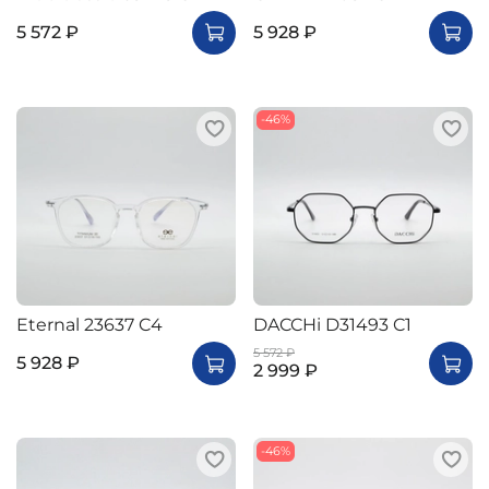
5 572 ₽
5 928 ₽
-46%
Eternal 23637 C4
DACCHi D31493 C1
5 572 ₽
5 928 ₽
2 999 ₽
-46%