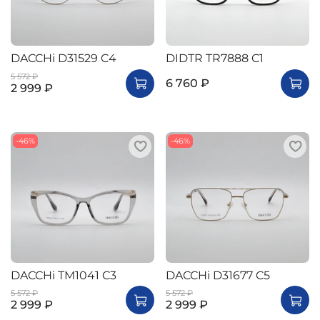
DACCHi D31529 C4
DIDTR TR7888 C1
5 572 ₽
6 760 ₽
2 999 ₽
-46%
-46%
DACCHi TM1041 C3
DACCHi D31677 C5
5 572 ₽
5 572 ₽
2 999 ₽
2 999 ₽