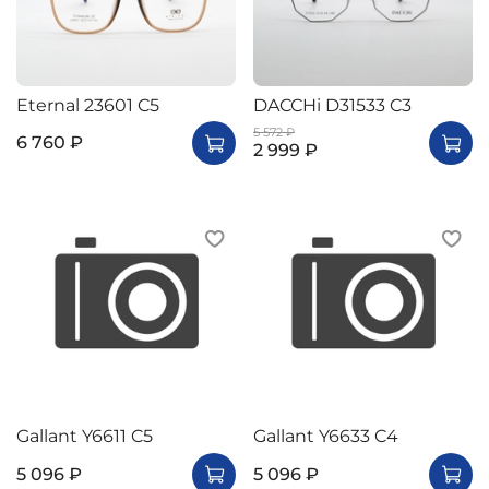
Eternal 23601 C5
DACCHi D31533 C3
5 572 ₽
6 760 ₽
2 999 ₽
Gallant Y6611 C5
Gallant Y6633 C4
5 096 ₽
5 096 ₽