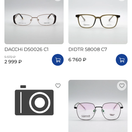
DACCHi D50026 C1
DIDTR 58008 C7
5 572 ₽
6 760 ₽
2 999 ₽