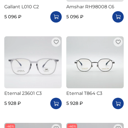
Gallant L010 C2
Amshar RH98008 C6
5 096 ₽
5 096 ₽
Eternal 23601 C3
Eternal T864 C3
5 928 ₽
5 928 ₽
-46%
-46%