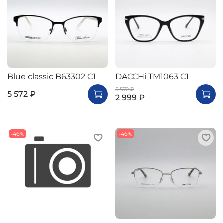
Blue classic B63302 C1
DACCHi TM1063 C1
5 572 ₽
5 572 ₽
2 999 ₽
-46%
-46%