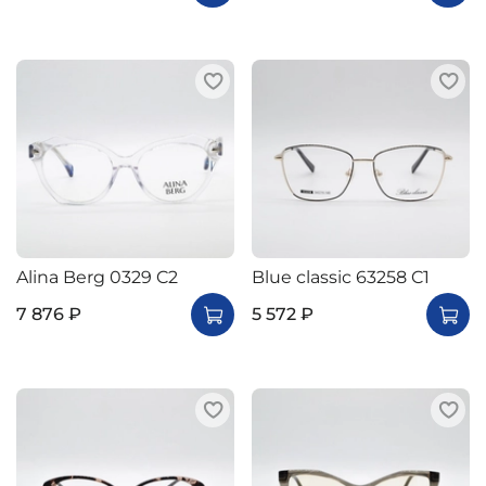
Alina Berg 0329 C2
Blue classic 63258 C1
7 876 ₽
5 572 ₽