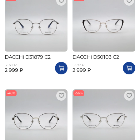
DACCHi D31879 C2
DACCHi D50103 C2
5 572 ₽
5 572 ₽
2 999 ₽
2 999 ₽
-46%
-56%