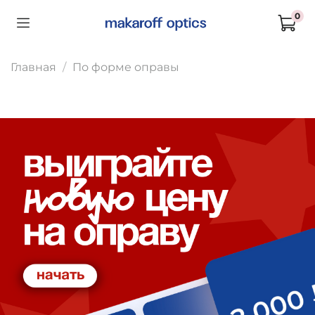
0
Главная
По форме оправы