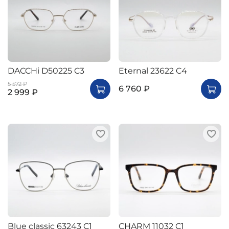
DACCHi D50225 C3
Eternal 23622 C4
5 572 ₽
6 760 ₽
2 999 ₽
Blue classic 63243 C1
CHARM 11032 C1