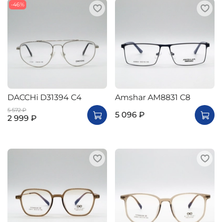
-46%
DACCHi D31394 C4
Amshar AM8831 C8
5 572 ₽
5 096 ₽
2 999 ₽