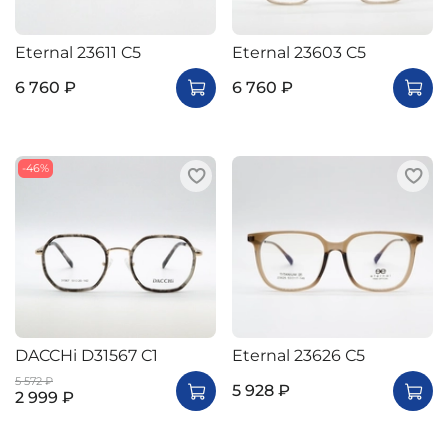
Eternal 23611 C5
Eternal 23603 C5
6 760 ₽
6 760 ₽
-46%
DACCHi D31567 C1
Eternal 23626 С5
5 572 ₽
5 928 ₽
2 999 ₽