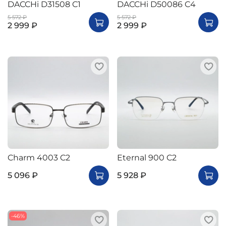
DACCHi D31508 C1
DACCHi D50086 C4
5 572 ₽
5 572 ₽
2 999 ₽
2 999 ₽
Charm 4003 C2
Eternal 900 C2
5 096 ₽
5 928 ₽
-46%