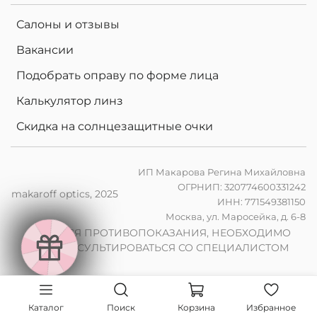
Салоны и отзывы
Вакансии
Подобрать оправу по форме лица
Калькулятор линз
Скидка на солнцезащитные очки
ИП Макарова Регина Михайловна
ОГРНИП: 320774600331242
makaroff optics, 2025
ИНН: 771549381150
е
Москва, ул. Маросейка, д. 6-8
в
2
0
%
а
к
о
м
п
ь
ю
т
е
н
ы
л
и
н
з
ы
п
р
з
а
к
а
з
е
о
ч
к
о
в
е
к
н
р
и
ИМЕЮТСЯ ПРОТИВОПОКАЗАНИЯ, НЕОБХОДИМО
и
ПРОКОНСУЛЬТИРОВАТЬСЯ СО СПЕЦИАЛИСТОМ
2
0
%
н
а
ф
о
т
о
х
р
о
м
н
ы
л
и
н
з
ы
п
р
з
а
к
а
з
е
о
ч
о
Каталог
Поиск
Корзина
Избранное