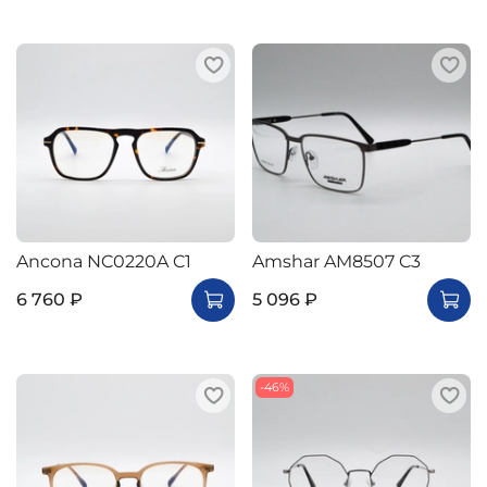
Ancona NC0220A C1
Amshar AM8507 C3
6 760 ₽
5 096 ₽
-46%