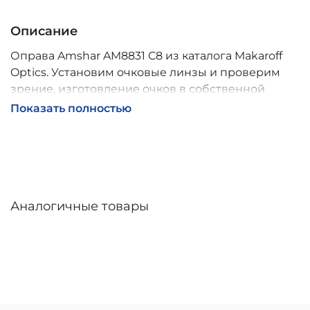
Описание
Оправа Amshar AM8831 C8 из каталога Makaroff
Optics. Установим очковые линзы и проверим
зрение, изготовление очков в собственной
мастерской, обычно 2–5 дней, индивидуальные
Показать полностью
линзы – до 30 дней. Возможна доставка по
России.
Аналогичные товары