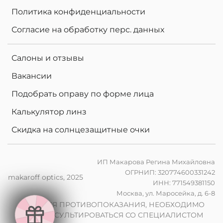
Политика конфиденциальности
Согласие на обработку перс. данных
Салоны и отзывы
Вакансии
Подобрать оправу по форме лица
Калькулятор линз
Скидка на солнцезащитные очки
ИП Макарова Регина Михайловна
ОГРНИП: 320774600331242
makaroff optics, 2025
ИНН: 771549381150
е
Москва, ул. Маросейка, д. 6-8
н
в
2
0
%
н
а
к
о
м
п
ь
ю
т
е
р
ы
л
и
н
з
ы
п
р
и
з
а
к
а
з
е
о
ч
к
о
в
ИМЕЮТСЯ ПРОТИВОПОКАЗАНИЯ, НЕОБХОДИМО
ПРОКОНСУЛЬТИРОВАТЬСЯ СО СПЕЦИАЛИСТОМ