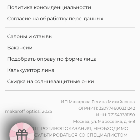
Политика конфиденциальности
Согласие на обработку перс. данных
Салоны и отзывы
Вакансии
Подобрать оправу по форме лица
Калькулятор линз
Скидка на солнцезащитные очки
ИП Макарова Регина Михайловна
ОГРНИП: 320774600331242
makaroff optics, 2025
ИНН: 771549381150
е
Москва, ул. Маросейка, д. 6-8
н
в
2
0
%
н
а
к
о
м
п
ь
ю
т
е
р
ы
л
и
н
з
ы
п
р
и
з
а
к
а
з
е
о
ч
к
о
в
ИМЕЮТСЯ ПРОТИВОПОКАЗАНИЯ, НЕОБХОДИМО
ПРОКОНСУЛЬТИРОВАТЬСЯ СО СПЕЦИАЛИСТОМ