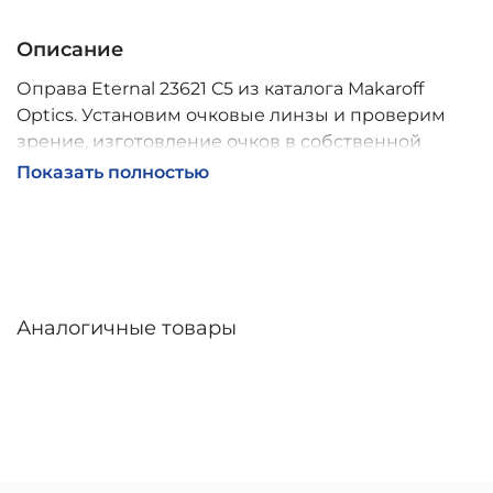
Описание
Оправа Eternal 23621 C5 из каталога Makaroff
Optics. Установим очковые линзы и проверим
зрение, изготовление очков в собственной
мастерской, обычно 2–5 дней, индивидуальные
Показать полностью
линзы – до 30 дней. Возможна доставка по
России.
Аналогичные товары