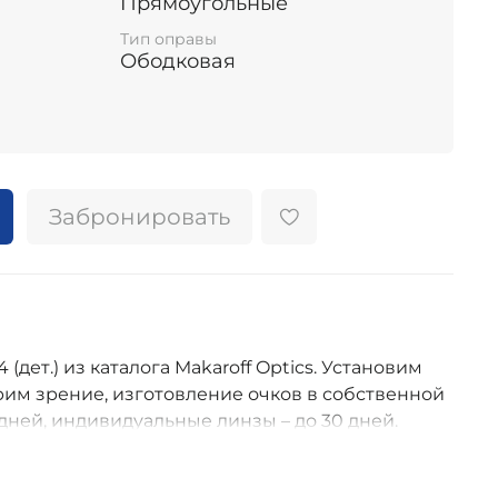
Прямоугольные
Тип оправы
Ободковая
Забронировать
(дет.) из каталога Makaroff Optics. Установим
им зрение, изготовление очков в собственной
дней, индивидуальные линзы – до 30 дней.
оссии.