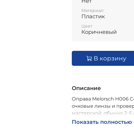
Нет
Материал
Пластик
Цвет
Коричневый
В корзину
Описание
Оправа Melorsch H006 C4 
очковые линзы и провер
мастерской, обычно 2–5 
Возможна доставка по Р
Показать полностью