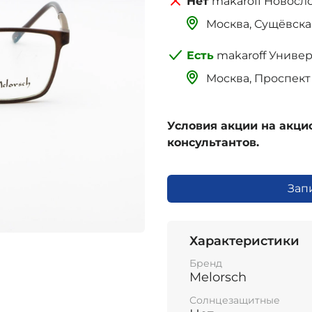
makaroff Новосл
Москва, Сущёвская 
makaroff Униве
Москва, Проспект 
Условия акции на акц
консультантов.
Зап
Характеристики
Бренд
Melorsch
Солнцезащитные