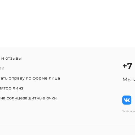
 и отзывы
+7
ии
ать оправу по форме лица
Мы 
лятор линз
 на солнцезащитные очки
*Meta пр