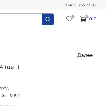
+7 (495) 255 27 28
0
0
0 ₽
Далее
 (дет.)
ород
осейка 6−8с1