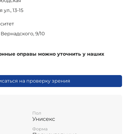
ободская
ул., 13-15
рситет
Вернадского, 9/10
ионные оправы можно уточнить у наших
исаться на проверку зрения
Пол
Унисекс
Форма