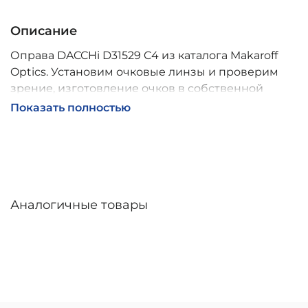
Описание
Оправа DACCHi D31529 C4 из каталога Makaroff
Optics. Установим очковые линзы и проверим
зрение, изготовление очков в собственной
мастерской, обычно 2–5 дней, индивидуальные
Показать полностью
линзы – до 30 дней. Возможна доставка по
России.
Аналогичные товары