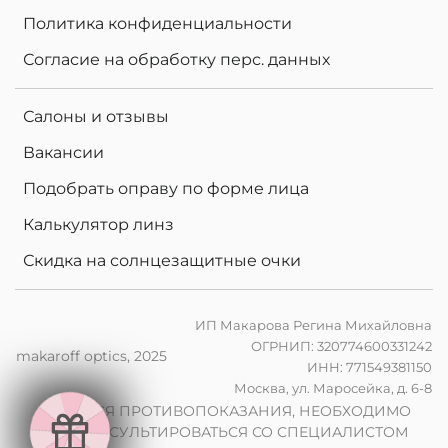
Политика конфиденциальности
Согласие на обработку перс. данных
Салоны и отзывы
Вакансии
Подобрать оправу по форме лица
Калькулятор линз
Скидка на солнцезащитные очки
ИП Макарова Регина Михайловна
ОГРНИП: 320774600331242
makaroff optics, 2025
ИНН: 771549381150
е
Москва, ул. Маросейка, д. 6-8
н
в
2
0
%
н
а
к
о
м
п
ь
ю
т
е
р
ы
л
и
н
з
ы
п
р
и
з
а
к
а
з
е
о
ч
к
о
в
ИМЕЮТСЯ ПРОТИВОПОКАЗАНИЯ, НЕОБХОДИМО
ПРОКОНСУЛЬТИРОВАТЬСЯ СО СПЕЦИАЛИСТОМ