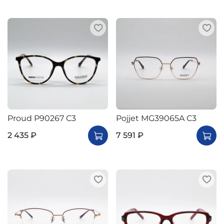
Proud P90267 C3
Pojjet MG39065A C3
2 435 ₽
7 591 ₽