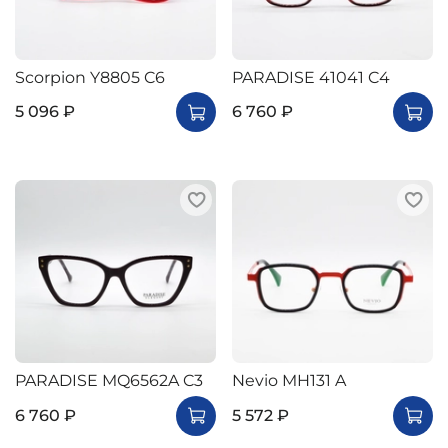
Scorpion Y8805 C6
PARADISE 41041 C4
5 096 ₽
6 760 ₽
PARADISE MQ6562A C3
Nevio MH131 A
6 760 ₽
5 572 ₽