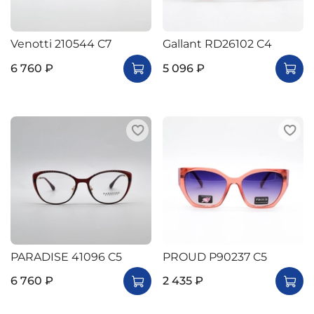
Venotti 210544 C7
Gallant RD26102 C4
6 760 ₽
5 096 ₽
PARADISE 41096 C5
PROUD P90237 C5
6 760 ₽
2 435 ₽