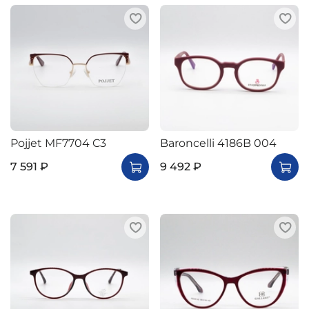
Pojjet MF7704 C3
Baroncelli 4186B 004
7 591 ₽
9 492 ₽