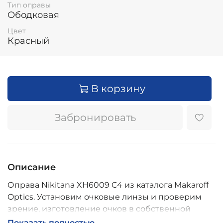
Тип оправы
Ободковая
Цвет
Красный
В корзину
Забронировать
Описание
Оправа Nikitana XH6009 C4 из каталога Makaroff
Optics. Установим очковые линзы и проверим
зрение, изготовление очков в собственной
мастерской, обычно 2–5 дней, индивидуальные
Показать полностью