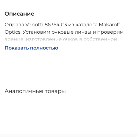
Описание
Оправа Venotti 86354 C3 из каталога Makaroff
Optics. Установим очковые линзы и проверим
зрение, изготовление очков в собственной
мастерской, обычно 2–5 дней, индивидуальные
Показать полностью
линзы – до 30 дней. Возможна доставка по
России.
Аналогичные товары