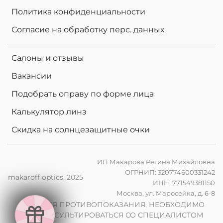
Политика конфиденциальности
Согласие на обработку перс. данных
Салоны и отзывы
Вакансии
Подобрать оправу по форме лица
Калькулятор линз
Скидка на солнцезащитные очки
ИП Макарова Регина Михайловна
ОГРНИП: 320774600331242
makaroff optics, 2025
ИНН: 771549381150
е
Москва, ул. Маросейка, д. 6-8
в
2
0
%
н
а
к
о
м
п
ь
ю
т
е
р
н
ы
л
и
н
з
ы
п
р
и
з
а
к
а
з
е
о
ч
к
о
ИМЕЮТСЯ ПРОТИВОПОКАЗАНИЯ, НЕОБХОДИМО
в
ПРОКОНСУЛЬТИРОВАТЬСЯ СО СПЕЦИАЛИСТОМ