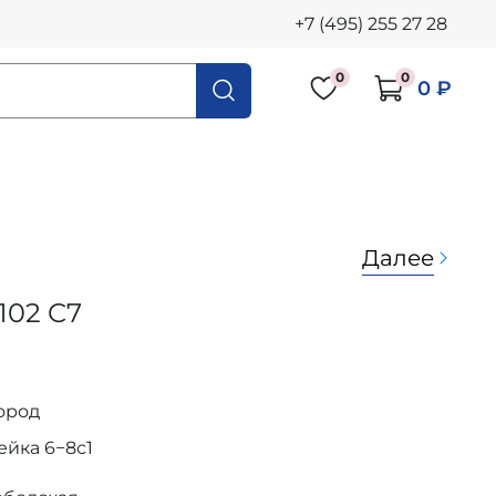
+7 (495) 255 27 28
0
0
0 ₽
Далее
02 C7
ород
осейка 6−8с1