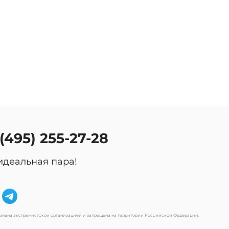
оссии.
 (495) 255-27-28
идеальная пара!
изнана экстремистской организацией и запрещена на территории Российской Федерации.