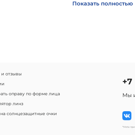
Возможна доставка по Р
Показать полностью
 и отзывы
+7
ии
ать оправу по форме лица
Мы 
лятор линз
 на солнцезащитные очки
*Meta пр