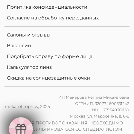
Политика конфиденциальности
Согласие на обработку перс. данных
Салоны и отзывы
Вакансии
Подобрать оправу по форме лица
Калькулятор линз
Скидка на солнцезащитные очки
ИП Макарова Регина Михайловна
ОГРНИП: 320774600331242
makaroff optics, 2025
ИНН: 771549381150
е
Москва, ул. Маросейка, д. 6-8
н
в
2
0
%
н
а
к
о
м
п
ь
ю
т
е
р
ы
л
и
н
з
ы
п
р
и
з
а
к
а
з
е
о
ч
к
о
в
ИМЕЮТСЯ ПРОТИВОПОКАЗАНИЯ, НЕОБХОДИМО
ПРОКОНСУЛЬТИРОВАТЬСЯ СО СПЕЦИАЛИСТОМ