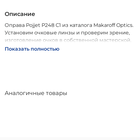
Описание
Оправа Pojjet P248 C1 из каталога Makaroff Optics.
Установим очковые линзы и проверим зрение,
изготовление очков в собственной мастерской,
обычно 2–5 дней, индивидуальные линзы – до 30
Показать полностью
дней. Возможна доставка по России.
Аналогичные товары