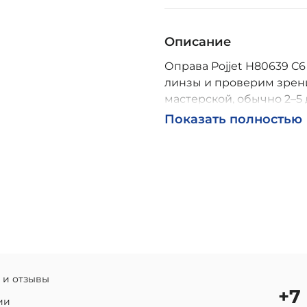
Описание
Оправа Pojjet H80639 C6
линзы и проверим зрени
мастерской, обычно 2–5 
Возможна доставка по Р
Показать полностью
 и отзывы
+7
ии