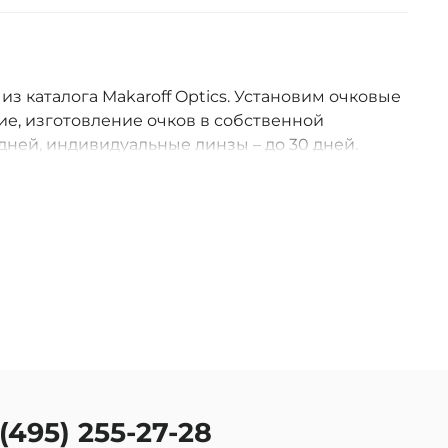
 из каталога Makaroff Optics. Установим очковые
е, изготовление очков в собственной
дней, индивидуальные линзы – до 30 дней.
оссии.
 (495) 255-27-28