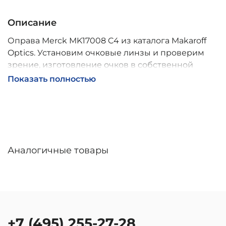
Описание
Оправа Merck MK17008 C4 из каталога Makaroff
Optics. Установим очковые линзы и проверим
зрение, изготовление очков в собственной
мастерской, обычно 2–5 дней, индивидуальные
Показать полностью
линзы – до 30 дней. Возможна доставка по
России.
Аналогичные товары
+7 (495) 255-27-28