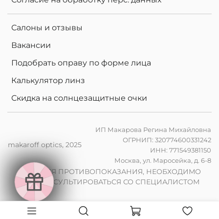
Салоны и отзывы
Вакансии
Подобрать оправу по форме лица
Калькулятор линз
Скидка на солнцезащитные очки
ИП Макарова Регина Михайловна
ОГРНИП: 320774600331242
makaroff optics, 2025
ИНН: 771549381150
е
Москва, ул. Маросейка, д. 6-8
н
в
2
0
%
н
а
к
о
м
п
ь
ю
т
е
р
ы
л
и
н
з
ы
п
р
и
з
а
к
а
з
е
о
ч
к
о
в
ИМЕЮТСЯ ПРОТИВОПОКАЗАНИЯ, НЕОБХОДИМО
е
и
ч
ПРОКОНСУЛЬТИРОВАТЬСЯ СО СПЕЦИАЛИСТОМ
2
0
%
н
а
ф
о
т
о
х
р
о
м
н
ы
л
и
н
з
ы
п
р
з
а
к
а
з
е
о
к
о