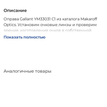
Описание
Оправа Gallant YM33031 C1 из каталога Makaroff
Optics. Установим очковые линзы и проверим
зрение, изготовление очков в собственной
мастерской, обычно 2–5 дней, индивидуальные
Показать полностью
линзы – до 30 дней. Возможна доставка по
России.
Аналогичные товары