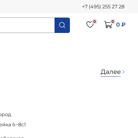
+7 (495) 255 27 28
0
0
0 ₽
Далее
ород
осейка 6−8с1