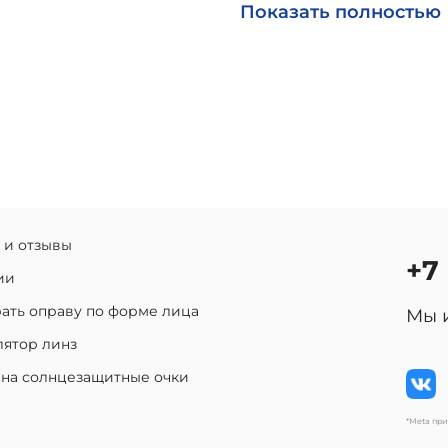
Возможна доставка по Р
Показать полностью
 и отзывы
+7
ии
ать оправу по форме лица
Мы 
лятор линз
 на солнцезащитные очки
*Meta пр