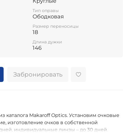
Круглые
Тип оправы
Ободковая
Размер переносицы
18
Длина дужки
146
Забронировать
из каталога Makaroff Optics. Установим очковые
е, изготовление очков в собственной
дней, индивидуальные линзы – до 30 дней.