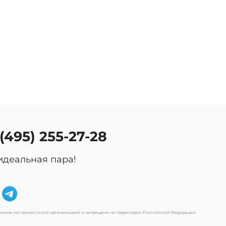
оссии.
 (495) 255-27-28
идеальная пара!
изнана экстремистской организацией и запрещена на территории Российской Федерации.