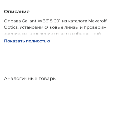
Описание
Оправа Gallant WB618 C01 из каталога Makaroff
Optics. Установим очковые линзы и проверим
зрение, изготовление очков в собственной
мастерской, обычно 2–5 дней, индивидуальные
Показать полностью
линзы – до 30 дней. Возможна доставка по
России.
Аналогичные товары