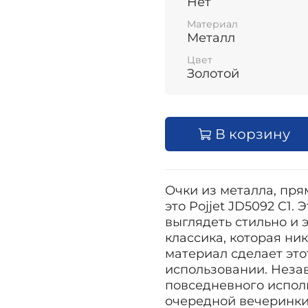
Нет
Материал
Металл
Цвет
Золотой
В корзину
Очки из металла, пря
это Pojjet JD5092 C1.
выглядеть стильно и 
классика, которая ни
материал сделает эт
использовании. Незав
повседневного испол
очередной вечеринки