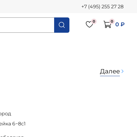
+7 (495) 255 27 28
0
0
0 ₽
Далее
ород
осейка 6−8с1