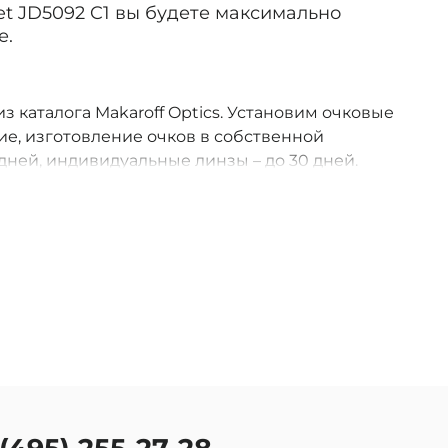
jet JD5092 C1 вы будете максимально
е.
из каталога Makaroff Optics. Установим очковые
е, изготовление очков в собственной
дней, индивидуальные линзы – до 30 дней.
оссии.