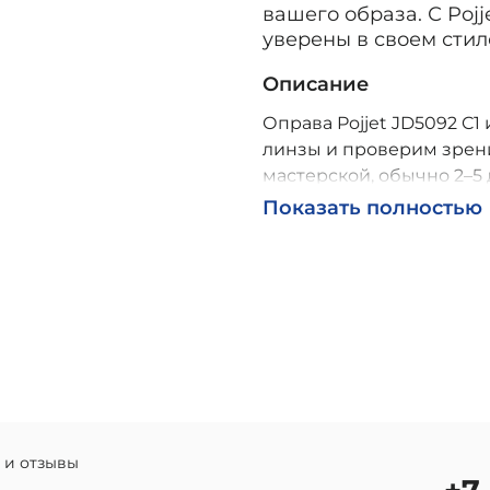
вашего образа. С Poj
уверены в своем стил
Описание
Оправа Pojjet JD5092 C1 
линзы и проверим зрени
мастерской, обычно 2–5 
Возможна доставка по Р
Показать полностью
 и отзывы