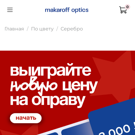
0
Главная
По цвету
Серебро