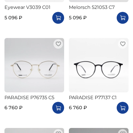
Eyewear V3039 C01
Melorsch 521053 C7
5 096 ₽
5 096 ₽
PARADISE P76735 C5
PARADISE P77137 C1
6 760 ₽
6 760 ₽