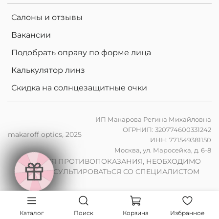
Салоны и отзывы
Вакансии
Подобрать оправу по форме лица
Калькулятор линз
Скидка на солнцезащитные очки
ИП Макарова Регина Михайловна
ОГРНИП: 320774600331242
makaroff optics, 2025
ИНН: 771549381150
в
е
Москва, ул. Маросейка, д. 6-8
и
2
0
%
н
а
ф
о
т
о
х
р
о
м
н
ы
л
и
н
з
ы
п
р
з
а
к
а
з
е
о
ч
к
о
ИМЕЮТСЯ ПРОТИВОПОКАЗАНИЯ, НЕОБХОДИМО
е
ПРОКОНСУЛЬТИРОВАТЬСЯ СО СПЕЦИАЛИСТОМ
2
0
%
н
а
к
о
м
п
ь
ю
р
н
ы
л
и
н
з
ы
п
з
а
к
а
з
е
о
ч
к
о
е
и
т
р
в
в
е о
ч
Каталог
Поиск
Корзина
Избранное