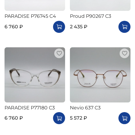
PARADISE P76745 C4
Proud P90267 C3
6 760 ₽
2 435 ₽
PARADISE P77180 С3
Nevio 637 C3
6 760 ₽
5 572 ₽