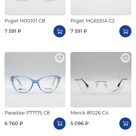
Pojjet H00101 C8
Pojjet MG6551A C2
7 591 ₽
7 591 ₽
Paradise P77175 C8
Merck 81026 C4
6 760 ₽
5 096 ₽