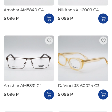
Amshar AM8840 C4
Nikitana XH6009 C4
5 096 ₽
5 096 ₽
Amshar AM8831 C4
DaVinci JS-60024 C3
5 096 ₽
5 096 ₽