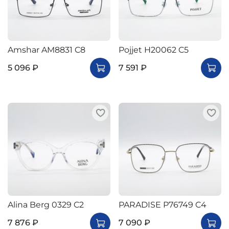
Amshar AM8831 C8
Pojjet H20062 C5
5 096 ₽
7 591 ₽
Alina Berg 0329 C2
PARADISE P76749 C4
7 876 ₽
7 090 ₽