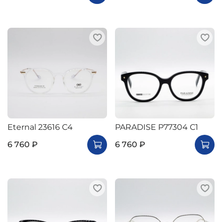
Eternal 23616 C4
PARADISE P77304 C1
6 760 ₽
6 760 ₽