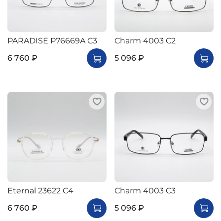
PARADISE P76669A C3
Charm 4003 C2
6 760 ₽
5 096 ₽
Eternal 23622 C4
Charm 4003 C3
6 760 ₽
5 096 ₽