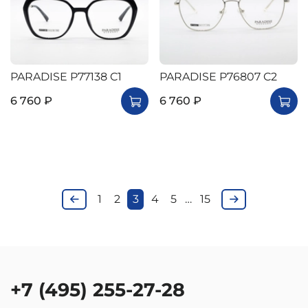
PARADISE P77138 C1
PARADISE P76807 C2
6 760 ₽
6 760 ₽
1
2
3
4
5
…
15
+7 (495) 255-27-28