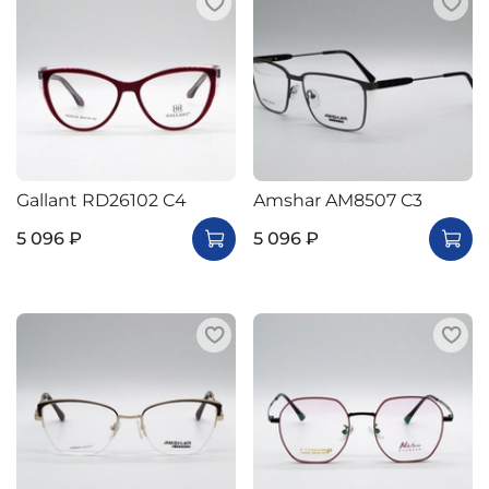
Gallant RD26102 C4
Amshar AM8507 C3
5 096 ₽
5 096 ₽