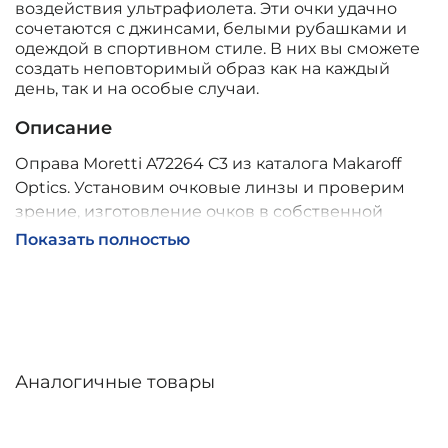
воздействия ультрафиолета. Эти очки удачно
сочетаются с джинсами, белыми рубашками и
одеждой в спортивном стиле. В них вы сможете
создать неповторимый образ как на каждый
день, так и на особые случаи.
Описание
Оправа Moretti A72264 C3 из каталога Makaroff
Optics. Установим очковые линзы и проверим
зрение, изготовление очков в собственной
мастерской, обычно 2–5 дней, индивидуальные
Показать полностью
линзы – до 30 дней. Возможна доставка по
России.
Аналогичные товары