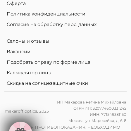
Оферта
Политика конфиденциальности
Согласие на обработку перс. данных
Салоны и отзывы
Вакансии
Подобрать оправу по форме лица
Калькулятор линз
Скидка на солнцезащитные очки
ИП Макарова Регина Михайловна
ОГРНИП: 320774600331242
makaroff optics, 2025
ИНН: 771549381150
Москва, ул. Маросейка, д. 6-8
2
0
%
н
а
к
о
м
п
ь
ю
т
е
р
ы
л
и
н
з
ы
п
р
и
з
а
к
а
з
е
о
ч
к
о
ИМЕЮТСЯ ПРОТИВОПОКАЗАНИЯ, НЕОБХОДИМО