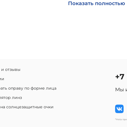
Возможна доставка по Р
Показать полностью
 и отзывы
+7
ии
ать оправу по форме лица
Мы 
лятор линз
 на солнцезащитные очки
*Meta пр