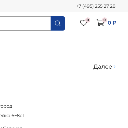
+7 (495) 255 27 28
0
0
0 ₽
Далее
город
осейка 6−8с1