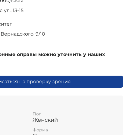
лободская
ул., 13-15
ситет
Вернадского, 9/10
ионные оправы можно уточнить у наших
исаться на проверку зрения
Пол
Женский
Форма