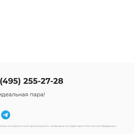
оссии.
 (495) 255-27-28
идеальная пара!
изнана экстремистской организацией и запрещена на территории Российской Федерации.