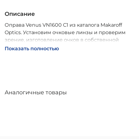
Описание
Оправа Venus VN1600 C1 из каталога Makaroff
Optics. Установим очковые линзы и проверим
зрение, изготовление очков в собственной
мастерской, обычно 2–5 дней, индивидуальные
Показать полностью
линзы – до 30 дней. Возможна доставка по
России.
Аналогичные товары