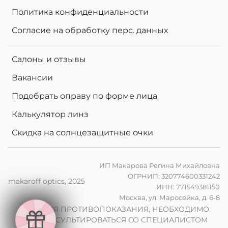
Политика конфиденциальности
Согласие на обработку перс. данных
Салоны и отзывы
Вакансии
Подобрать оправу по форме лица
Калькулятор линз
Скидка на солнцезащитные очки
ИП Макарова Регина Михайловна
ОГРНИП: 320774600331242
makaroff optics, 2025
ИНН: 771549381150
е
Москва, ул. Маросейка, д. 6-8
н
в
2
0
%
н
а
к
о
м
п
ь
ю
т
е
р
ы
л
и
н
з
ы
п
р
и
з
а
к
а
з
е
о
ч
к
о
в
ИМЕЮТСЯ ПРОТИВОПОКАЗАНИЯ, НЕОБХОДИМО
ПРОКОНСУЛЬТИРОВАТЬСЯ СО СПЕЦИАЛИСТОМ