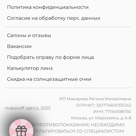
Политика конфиденциальности
Согласие на обработку перс. данных
Салоны и отзывы
Вакансии
Подобрать оправу по форме лица
Калькулятор линз
Скидка на солнцезащитные очки
ИП Макарова Регина Михайловна
ОГРНИП: 320774600331242
makaroff optics, 2025
ИНН: 771549381150
е
Москва, ул. Маросейка, д. 6-8
в
2
0
%
н
а
к
о
м
п
ь
ю
т
е
р
н
ы
л
и
н
з
ы
п
р
з
а
к
а
з
е
о
ч
к
о
в
и
ИМЕЮТСЯ ПРОТИВОПОКАЗАНИЯ, НЕОБХОДИМО
ПРОКОНСУЛЬТИРОВАТЬСЯ СО СПЕЦИАЛИСТОМ