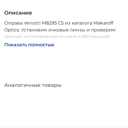
Описание
Оправа Venotti M8295 C5 из каталога Makaroff
Optics. Установим очковые линзы и проверим
зрение, изготовление очков в собственной
мастерской, обычно 2–5 дней, индивидуальные
Показать полностью
линзы – до 30 дней. Возможна доставка по
России.
Аналогичные товары