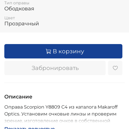
Тип оправы
Ободковая
Цвет
Прозрачный
В корзину
Забронировать
Описание
Оправа Scorpion Y8809 C4 из каталога Makaroff
Optics. Установим очковые линзы и проверим
зрение, изготовление очков в собственной
мастерской, обычно 2–5 дней, индивидуальные
Показать полностью