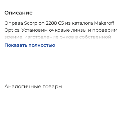
Описание
Оправа Scorpion 2288 C5 из каталога Makaroff
Optics. Установим очковые линзы и проверим
зрение, изготовление очков в собственной
мастерской, обычно 2–5 дней, индивидуальные
Показать полностью
линзы – до 30 дней. Возможна доставка по
России.
Аналогичные товары