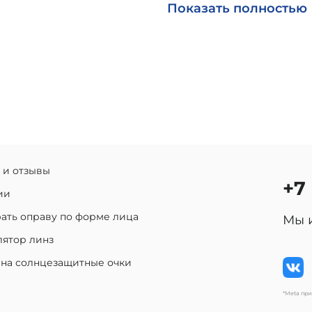
Возможна доставка по Р
Показать полностью
 и отзывы
+7
ии
ать оправу по форме лица
Мы 
лятор линз
 на солнцезащитные очки
*Meta пр