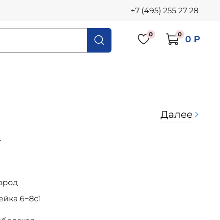
+7 (495) 255 27 28
0
0
0 ₽
Далее
4
ород
осейка 6−8с1