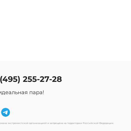
оссии.
 (495) 255-27-28
идеальная пара!
изнана экстремистской организацией и запрещена на территории Российской Федерации.