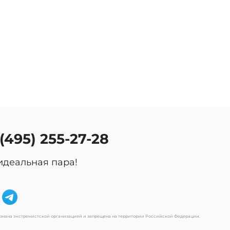
оссии.
 (495) 255-27-28
идеальная пара!
изнана экстремистской организацией и запрещена на территории Российской Федерации.