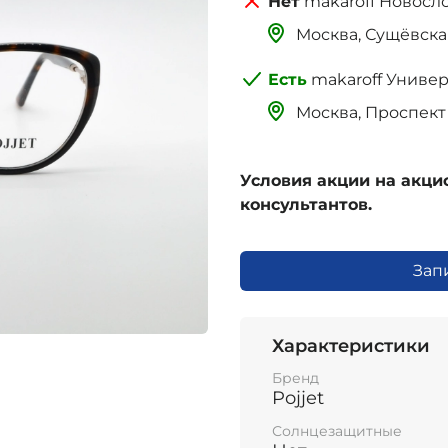
makaroff Новосл
Москва, Сущёвская 
makaroff Униве
Москва, Проспект 
Условия акции на акц
консультантов.
Зап
Характеристики
Бренд
Pojjet
Солнцезащитные