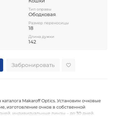
Кошки
Тип оправы
Ободковая
Размер переносицы
18
Длина дужки
142
Забронировать
з каталога Makaroff Optics. Установим очковые
е, изготовление очков в собственной
дней, индивидуальные линзы – до 30 дней.