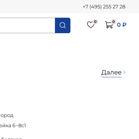
+7 (495) 255 27 28
0
0
0 ₽
Далее
город
осейка 6−8с1