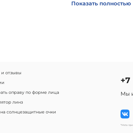
Возможна доставка по Р
Показать полностью
 и отзывы
+7
ии
ать оправу по форме лица
Мы 
лятор линз
 на солнцезащитные очки
*Meta пр