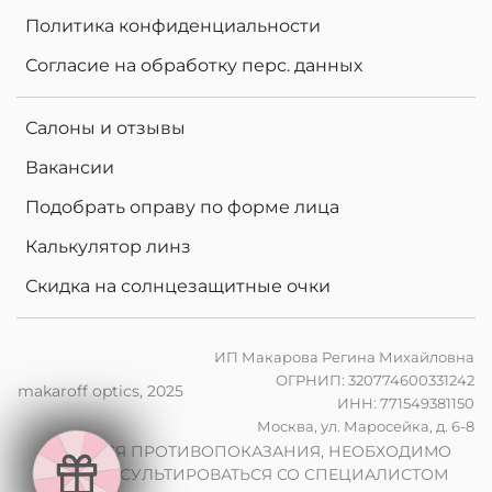
Политика конфиденциальности
Согласие на обработку перс. данных
Салоны и отзывы
Вакансии
Подобрать оправу по форме лица
Калькулятор линз
Скидка на солнцезащитные очки
ИП Макарова Регина Михайловна
ОГРНИП: 320774600331242
makaroff optics, 2025
ИНН: 771549381150
е
Москва, ул. Маросейка, д. 6-8
н
в
2
0
%
н
а
к
о
м
п
ь
ю
т
е
р
ы
л
и
н
з
ы
п
р
и
з
а
к
а
з
е
о
ч
к
о
в
ИМЕЮТСЯ ПРОТИВОПОКАЗАНИЯ, НЕОБХОДИМО
ПРОКОНСУЛЬТИРОВАТЬСЯ СО СПЕЦИАЛИСТОМ