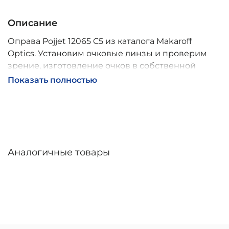
Описание
Оправа Pojjet 12065 C5 из каталога Makaroff
Optics. Установим очковые линзы и проверим
зрение, изготовление очков в собственной
мастерской, обычно 2–5 дней, индивидуальные
Показать полностью
линзы – до 30 дней. Возможна доставка по
России.
Аналогичные товары