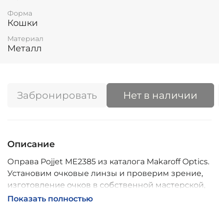
Форма
Кошки
Материал
Металл
Забронировать
Нет в наличии
Описание
Оправа Pojjet ME2385 из каталога Makaroff Optics.
Установим очковые линзы и проверим зрение,
изготовление очков в собственной мастерской,
обычно 2–5 дней, индивидуальные линзы – до 30
Показать полностью
дней. Возможна доставка по России.