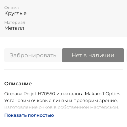
Форма
Круглые
Материал
Металл
Забронировать
Нет в наличии
Описание
Оправа Pojjet H70550 из каталога Makaroff Optics.
Установим очковые линзы и проверим зрение,
изготовление очков в собственной мастерской,
обычно 2–5 дней, индивидуальные линзы – до 30
Показать полностью
дней. Возможна доставка по России.