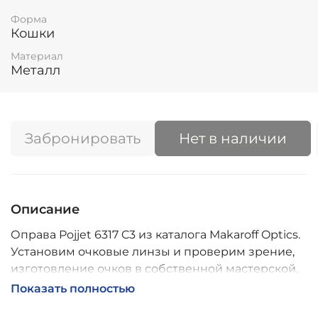
Форма
Кошки
Материал
Металл
Забронировать
Нет в наличии
Описание
Оправа Pojjet 6317 C3 из каталога Makaroff Optics.
Установим очковые линзы и проверим зрение,
изготовление очков в собственной мастерской,
обычно 2–5 дней, индивидуальные линзы – до 30
Показать полностью
дней. Возможна доставка по России.