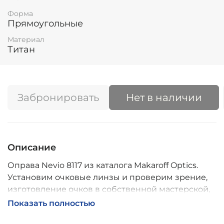
Форма
Прямоугольные
Материал
Титан
Забронировать
Нет в наличии
Описание
Оправа Nevio 8117 из каталога Makaroff Optics.
Установим очковые линзы и проверим зрение,
изготовление очков в собственной мастерской,
обычно 2–5 дней, индивидуальные линзы – до 30
Показать полностью
дней. Возможна доставка по России.