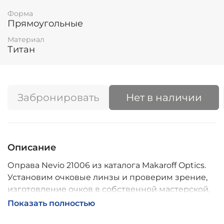
Форма
Прямоугольные
Материал
Титан
Забронировать
Нет в наличии
Описание
Оправа Nevio 21006 из каталога Makaroff Optics.
Установим очковые линзы и проверим зрение,
изготовление очков в собственной мастерской,
обычно 2–5 дней, индивидуальные линзы – до 30
Показать полностью
дней. Возможна доставка по России.