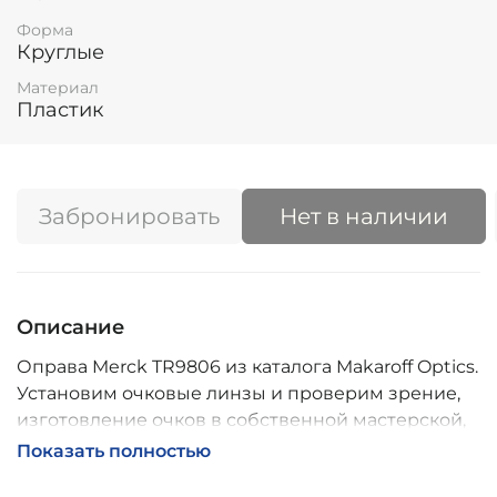
Форма
Круглые
Материал
Пластик
Забронировать
Нет в наличии
Описание
Оправа Merck TR9806 из каталога Makaroff Optics.
Установим очковые линзы и проверим зрение,
изготовление очков в собственной мастерской,
обычно 2–5 дней, индивидуальные линзы – до 30
Показать полностью
дней. Возможна доставка по России.