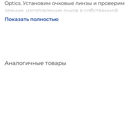
Optics. Установим очковые линзы и проверим
зрение, изготовление очков в собственной
мастерской, обычно 2–5 дней, индивидуальные
Показать полностью
линзы – до 30 дней. Возможна доставка по
России.
Аналогичные товары