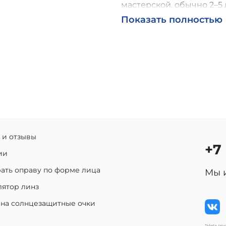
мастерской, обычно 2–5 
Возможна доставка по Р
Показать полностью
 и отзывы
+7
ии
ать оправу по форме лица
Мы 
лятор линз
 на солнцезащитные очки
*Meta пр