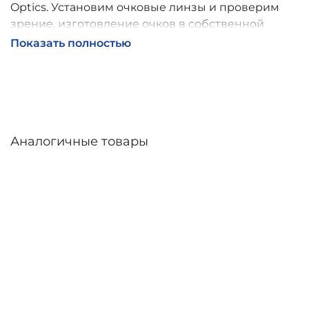
Optics. Установим очковые линзы и проверим
зрение, изготовление очков в собственной
мастерской, обычно 2–5 дней, индивидуальные
Показать полностью
линзы – до 30 дней. Возможна доставка по
России.
Аналогичные товары