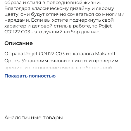
образа и стиля в повседневной жизни.
Благодаря классическому дизайну и серому
цвету, они будут отлично сочетаться со многими
нарядами. Если вы хотите подчеркнуть свой
характер и деловой стиль в работе, то Pojjet
CO1122 C03 - это лучший выбор для вас.
Описание
Оправа Pojjet CO1122 C03 из каталога Makaroff
Optics. Установим очковые линзы и проверим
зрение, изготовление очков в собственной
мастерской, обычно 2–5 дней, индивидуальные
Показать полностью
линзы – до 30 дней. Возможна доставка по
России.
Аналогичные товары