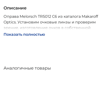
Описание
Оправа Melorsch TR5012 C6 из каталога Makaroff
Optics. Установим очковые линзы и проверим
зрение, изготовление очков в собственной
мастерской, обычно 2–5 дней, индивидуальные
Показать полностью
линзы – до 30 дней. Возможна доставка по
России.
Аналогичные товары