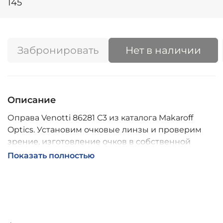
145
Забронировать
Нет в наличии
Описание
Оправа Venotti 86281 C3 из каталога Makaroff
Optics. Установим очковые линзы и проверим
зрение, изготовление очков в собственной
мастерской, обычно 2–5 дней, индивидуальные
Показать полностью
линзы – до 30 дней. Возможна доставка по
России.