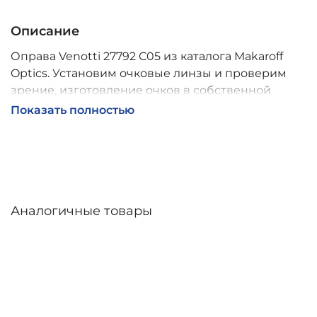
Описание
Оправа Venotti 27792 C05 из каталога Makaroff
Optics. Установим очковые линзы и проверим
зрение, изготовление очков в собственной
мастерской, обычно 2–5 дней, индивидуальные
Показать полностью
линзы – до 30 дней. Возможна доставка по
России.
Аналогичные товары