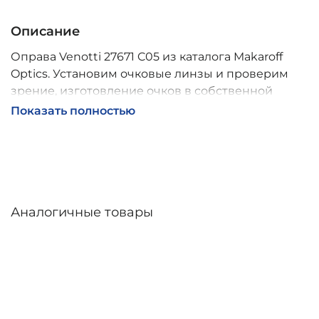
Описание
Оправа Venotti 27671 C05 из каталога Makaroff
Optics. Установим очковые линзы и проверим
зрение, изготовление очков в собственной
мастерской, обычно 2–5 дней, индивидуальные
Показать полностью
линзы – до 30 дней. Возможна доставка по
России.
Аналогичные товары