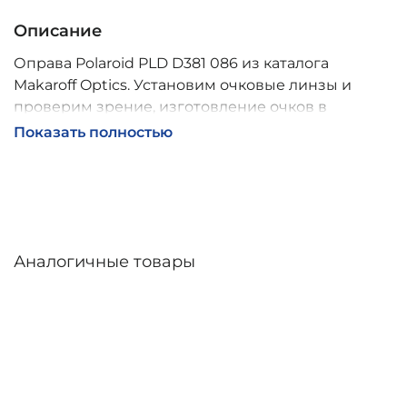
Описание
Оправа Polaroid PLD D381 086 из каталога
Makaroff Optics. Установим очковые линзы и
проверим зрение, изготовление очков в
собственной мастерской, обычно 2–5 дней,
Показать полностью
индивидуальные линзы – до 30 дней. Возможна
доставка по России.
Аналогичные товары