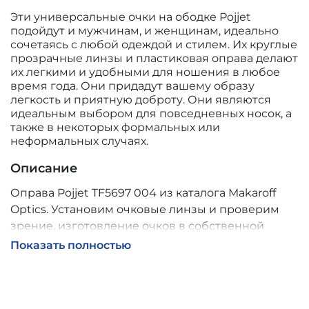
Эти универсальные очки на ободке Pojjet
подойдут и мужчинам, и женщинам, идеально
сочетаясь с любой одеждой и стилем. Их круглые
прозрачные линзы и пластиковая оправа делают
их легкими и удобными для ношения в любое
время года. Они придадут вашему образу
легкость и приятную доброту. Они являются
идеальным выбором для повседневных носок, а
также в некоторых формальных или
неформальных случаях.
Описание
Оправа Pojjet TF5697 004 из каталога Makaroff
Optics. Установим очковые линзы и проверим
зрение, изготовление очков в собственной
мастерской, обычно 2–5 дней, индивидуальные
Показать полностью
линзы – до 30 дней. Возможна доставка по
России.