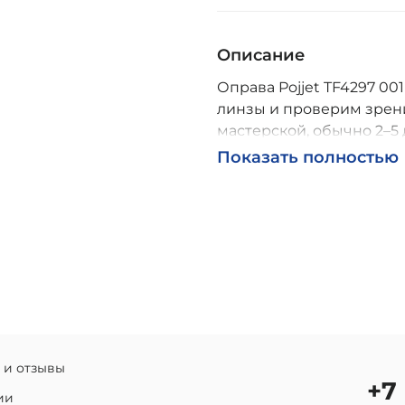
Описание
Оправа Pojjet TF4297 001
линзы и проверим зрени
мастерской, обычно 2–5 
Возможна доставка по Р
Показать полностью
 и отзывы
+7
ии