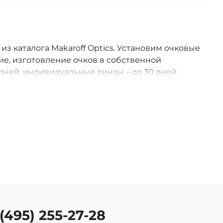
 из каталога Makaroff Optics. Установим очковые
е, изготовление очков в собственной
дней, индивидуальные линзы – до 30 дней.
оссии.
 (495) 255-27-28