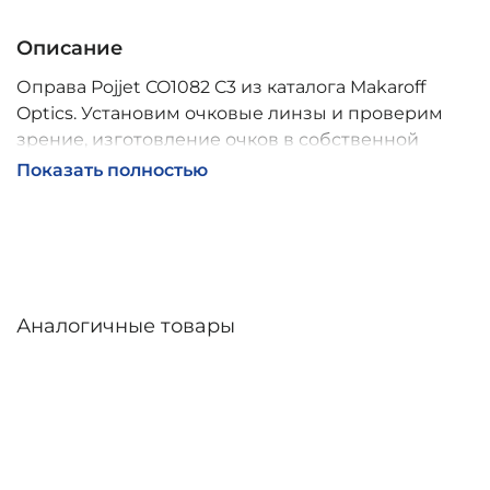
Описание
Оправа Pojjet CO1082 C3 из каталога Makaroff
Optics. Установим очковые линзы и проверим
зрение, изготовление очков в собственной
мастерской, обычно 2–5 дней, индивидуальные
Показать полностью
линзы – до 30 дней. Возможна доставка по
России.
Аналогичные товары