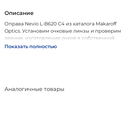
Описание
Оправа Nevio L-B620 C4 из каталога Makaroff
Optics. Установим очковые линзы и проверим
зрение, изготовление очков в собственной
мастерской, обычно 2–5 дней, индивидуальные
Показать полностью
линзы – до 30 дней. Возможна доставка по
России.
Аналогичные товары